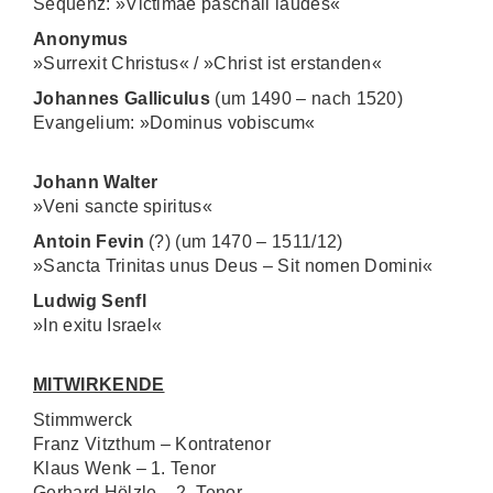
Sequenz: »Victimae paschali laudes«
Anonymus
»Surrexit Christus« / »Christ ist erstanden«
Johannes Galliculus
(um 1490 – nach 1520)
Evangelium: »Dominus vobiscum«
Johann Walter
»Veni sancte spiritus«
Antoin Fevin
(?) (um 1470 – 1511/12)
»Sancta Trinitas unus Deus – Sit nomen Domini«
Ludwig Senfl
»In exitu Israel«
MITWIRKENDE
Stimmwerck
Franz Vitzthum – Kontratenor
Klaus Wenk – 1. Tenor
Gerhard Hölzle – 2. Tenor