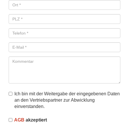
Hsnr
Pflichtfeld
Ort
PLZ
Pflichtfeld
Telefon
Pflichtfeld
E-
Mail
Kommentar
Ich bin mit der Weitergabe der eingegebenen Daten
an den Vertriebspartner zur Abwicklung
einverstanden.
AGB
akzeptiert