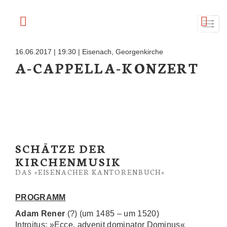
Navi
ein-
16.06.2017 |
19:30
|
Eisenach, Georgenkirche
A-CAPPELLA-KONZERT
SCHÄTZE DER
KIRCHENMUSIK
DAS »EISENACHER KANTORENBUCH«
PROGRAMM
Adam Rener
(?) (um 1485 – um 1520)
Introitus: »Ecce, advenit dominator Dominus«